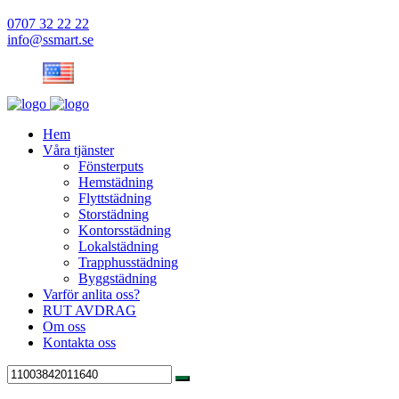
0707 32 22 22
info@ssmart.se
Hem
Våra tjänster
Fönsterputs
Hemstädning
Flyttstädning
Storstädning
Kontorsstädning
Lokalstädning
Trapphusstädning
Byggstädning
Varför anlita oss?
RUT AVDRAG
Om oss
Kontakta oss