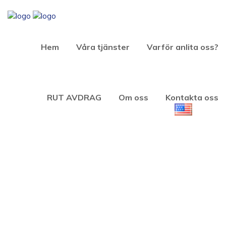
Hem
Våra tjänster
Varför anlita oss?
RUT AVDRAG
Om oss
Kontakta oss
Sökresultat 11186407071640
Hem
Search results for "11186407071640"