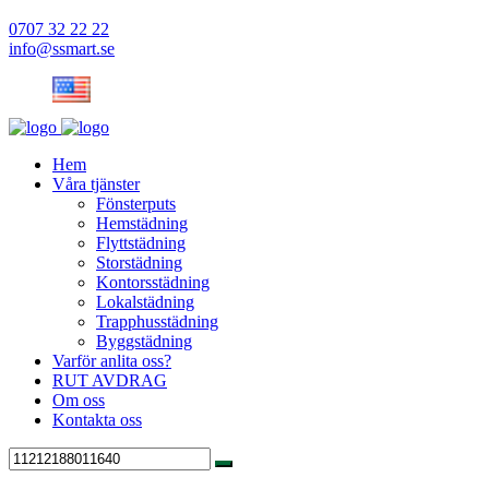
0707 32 22 22
info@ssmart.se
Hem
Våra tjänster
Fönsterputs
Hemstädning
Flyttstädning
Storstädning
Kontorsstädning
Lokalstädning
Trapphusstädning
Byggstädning
Varför anlita oss?
RUT AVDRAG
Om oss
Kontakta oss