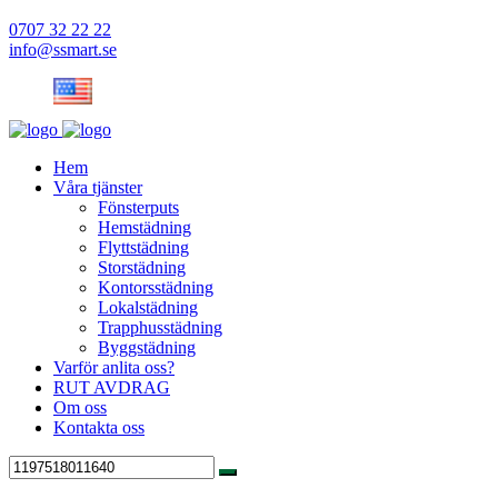
0707 32 22 22
info@ssmart.se
Hem
Våra tjänster
Fönsterputs
Hemstädning
Flyttstädning
Storstädning
Kontorsstädning
Lokalstädning
Trapphusstädning
Byggstädning
Varför anlita oss?
RUT AVDRAG
Om oss
Kontakta oss