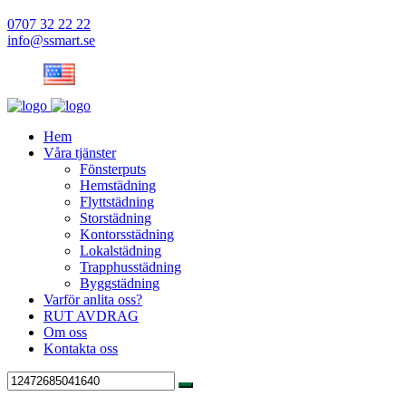
0707 32 22 22
info@ssmart.se
Hem
Våra tjänster
Fönsterputs
Hemstädning
Flyttstädning
Storstädning
Kontorsstädning
Lokalstädning
Trapphusstädning
Byggstädning
Varför anlita oss?
RUT AVDRAG
Om oss
Kontakta oss