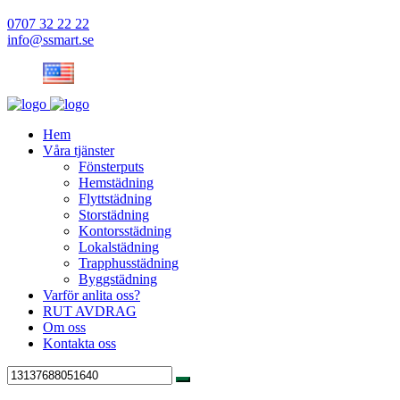
0707 32 22 22
info@ssmart.se
Hem
Våra tjänster
Fönsterputs
Hemstädning
Flyttstädning
Storstädning
Kontorsstädning
Lokalstädning
Trapphusstädning
Byggstädning
Varför anlita oss?
RUT AVDRAG
Om oss
Kontakta oss