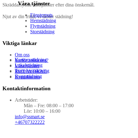
Våra tjänster
Skräddarsydda städtjänster efter dina önskemål.
Fönsterputs
Njut av din fritid, vi sköter städning!
Hemstädning
Flyttstädning
Storstädning
Viktiga länkar
Om oss
Kontorsstädning
Varför anlita oss?
Lokalstädning
Våra tjänster
Trapphusstädning
RUT AVDRAG
Byggstädning
Kontakta oss
Kontaktinformation
Arbetstider:
Mån – Fre: 08:00 – 17:00
Lör: 10:00 – 16:00
info@ssmart.se
+46707322222