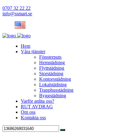
0707 32 22 22
info@ssmart.se
Hem
Våra tjänster
Fönsterputs
Hemstädning
Flyttstädning
Storstädning
Kontorsstädning
Lokalstädning
Trapphusstädning
Byggstädning
Varför anlita oss?
RUT AVDRAG
Om oss
Kontakta oss