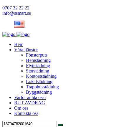
0707 32 22 22
info@ssmart.se
Hem
Våra tjänster
Fönsterputs
Hemstädning
Flyttstädning
Storstädning
Kontorsstädning
Lokalstädning
Trapphusstädning
Byggstädning
Varför anlita oss?
RUT AVDRAG
Om oss
Kontakta oss