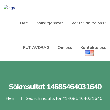
Hem
Våra tjänster
Varför anlita oss?
RUT AVDRAG
Om oss
Kontakta oss
Sökresultat 14685464031640
Hem
Search results for "14685464031640"