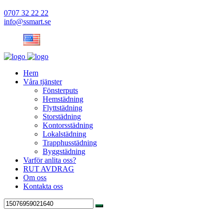
0707 32 22 22
info@ssmart.se
Hem
Våra tjänster
Fönsterputs
Hemstädning
Flyttstädning
Storstädning
Kontorsstädning
Lokalstädning
Trapphusstädning
Byggstädning
Varför anlita oss?
RUT AVDRAG
Om oss
Kontakta oss