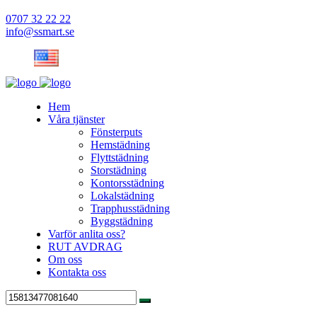
0707 32 22 22
info@ssmart.se
Hem
Våra tjänster
Fönsterputs
Hemstädning
Flyttstädning
Storstädning
Kontorsstädning
Lokalstädning
Trapphusstädning
Byggstädning
Varför anlita oss?
RUT AVDRAG
Om oss
Kontakta oss