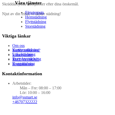
Våra tjänster
Skräddarsydda städtjänster efter dina önskemål.
Fönsterputs
Njut av din fritid, vi sköter städning!
Hemstädning
Flyttstädning
Storstädning
Viktiga länkar
Om oss
Kontorsstädning
Varför anlita oss?
Lokalstädning
Våra tjänster
Trapphusstädning
RUT AVDRAG
Byggstädning
Kontakta oss
Kontaktinformation
Arbetstider:
Mån – Fre: 08:00 – 17:00
Lör: 10:00 – 16:00
info@ssmart.se
+46707322222