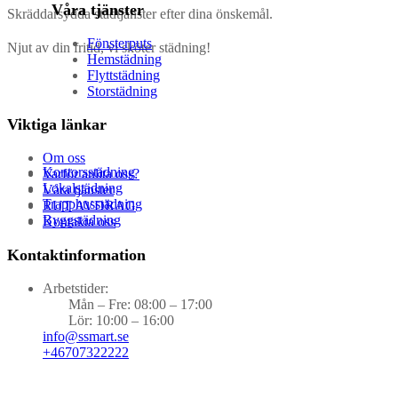
Våra tjänster
Skräddarsydda städtjänster efter dina önskemål.
Fönsterputs
Njut av din fritid, vi sköter städning!
Hemstädning
Flyttstädning
Storstädning
Viktiga länkar
Om oss
Kontorsstädning
Varför anlita oss?
Lokalstädning
Våra tjänster
Trapphusstädning
RUT AVDRAG
Byggstädning
Kontakta oss
Kontaktinformation
Arbetstider:
Mån – Fre: 08:00 – 17:00
Lör: 10:00 – 16:00
info@ssmart.se
+46707322222