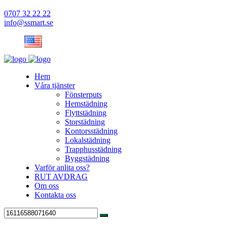
0707 32 22 22
info@ssmart.se
Hem
Våra tjänster
Fönsterputs
Hemstädning
Flyttstädning
Storstädning
Kontorsstädning
Lokalstädning
Trapphusstädning
Byggstädning
Varför anlita oss?
RUT AVDRAG
Om oss
Kontakta oss