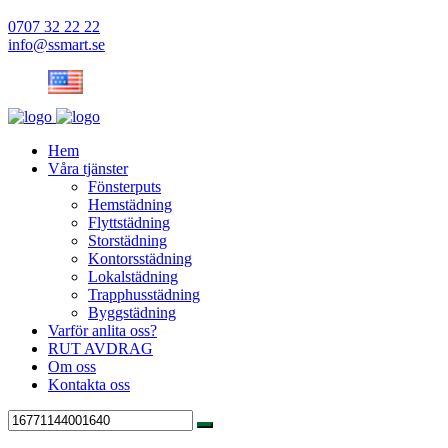
0707 32 22 22
info@ssmart.se
Hem
Våra tjänster
Fönsterputs
Hemstädning
Flyttstädning
Storstädning
Kontorsstädning
Lokalstädning
Trapphusstädning
Byggstädning
Varför anlita oss?
RUT AVDRAG
Om oss
Kontakta oss