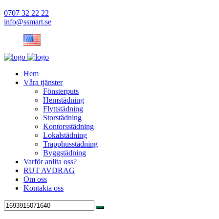
0707 32 22 22
info@ssmart.se
Hem
Våra tjänster
Fönsterputs
Hemstädning
Flyttstädning
Storstädning
Kontorsstädning
Lokalstädning
Trapphusstädning
Byggstädning
Varför anlita oss?
RUT AVDRAG
Om oss
Kontakta oss