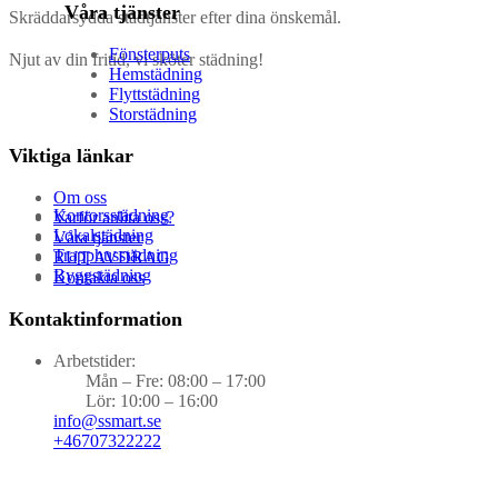
Våra tjänster
Skräddarsydda städtjänster efter dina önskemål.
Fönsterputs
Njut av din fritid, vi sköter städning!
Hemstädning
Flyttstädning
Storstädning
Viktiga länkar
Om oss
Kontorsstädning
Varför anlita oss?
Lokalstädning
Våra tjänster
Trapphusstädning
RUT AVDRAG
Byggstädning
Kontakta oss
Kontaktinformation
Arbetstider:
Mån – Fre: 08:00 – 17:00
Lör: 10:00 – 16:00
info@ssmart.se
+46707322222