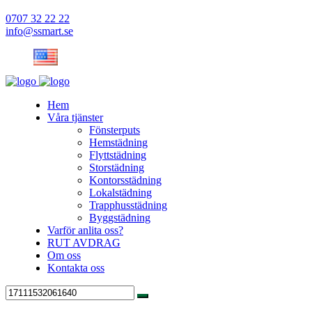
0707 32 22 22
info@ssmart.se
Hem
Våra tjänster
Fönsterputs
Hemstädning
Flyttstädning
Storstädning
Kontorsstädning
Lokalstädning
Trapphusstädning
Byggstädning
Varför anlita oss?
RUT AVDRAG
Om oss
Kontakta oss