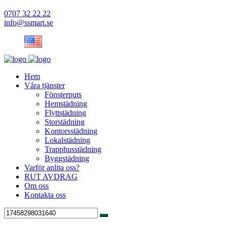
0707 32 22 22
info@ssmart.se
Hem
Våra tjänster
Fönsterputs
Hemstädning
Flyttstädning
Storstädning
Kontorsstädning
Lokalstädning
Trapphusstädning
Byggstädning
Varför anlita oss?
RUT AVDRAG
Om oss
Kontakta oss