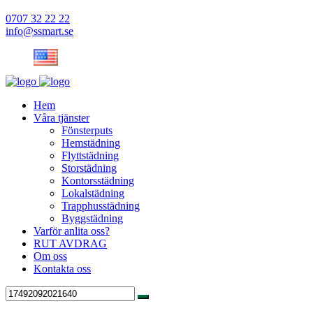
0707 32 22 22
info@ssmart.se
Hem
Våra tjänster
Fönsterputs
Hemstädning
Flyttstädning
Storstädning
Kontorsstädning
Lokalstädning
Trapphusstädning
Byggstädning
Varför anlita oss?
RUT AVDRAG
Om oss
Kontakta oss