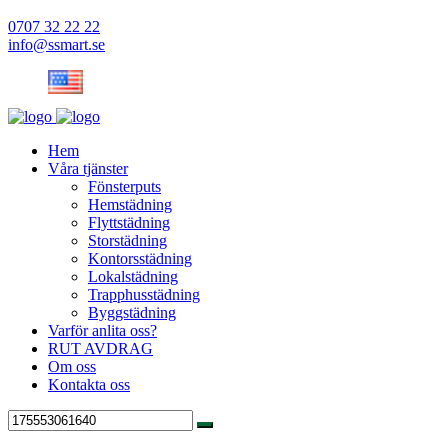
0707 32 22 22
info@ssmart.se
Hem
Våra tjänster
Fönsterputs
Hemstädning
Flyttstädning
Storstädning
Kontorsstädning
Lokalstädning
Trapphusstädning
Byggstädning
Varför anlita oss?
RUT AVDRAG
Om oss
Kontakta oss