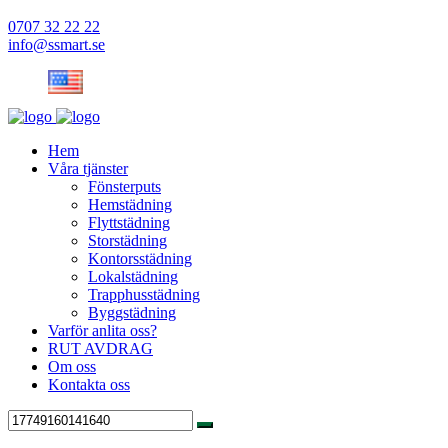
0707 32 22 22
info@ssmart.se
Hem
Våra tjänster
Fönsterputs
Hemstädning
Flyttstädning
Storstädning
Kontorsstädning
Lokalstädning
Trapphusstädning
Byggstädning
Varför anlita oss?
RUT AVDRAG
Om oss
Kontakta oss