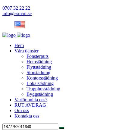
0707 32 22 22
info@ssmart.se
Hem
Våra tjänster
Fönsterputs
Hemstädning
Flyttstädning
Storstädning
Kontorsstädning
Lokalstädning
Trapphusstädning
Byggstädning
Varför anlita oss?
RUT AVDRAG
Om oss
Kontakta oss