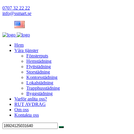
0707 32 22 22
info@ssmart.se
Hem
Våra tjänster
Fönsterputs
Hemstädning
Flyttstädning
Storstädning
Kontorsstädning
Lokalstädning
Trapphusstädning
Byggstädning
Varför anlita oss?
RUT AVDRAG
Om oss
Kontakta oss