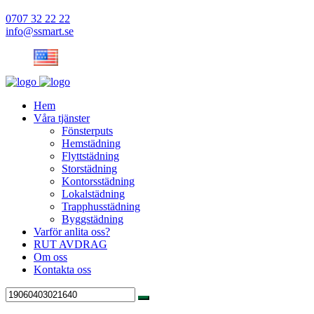
0707 32 22 22
info@ssmart.se
Hem
Våra tjänster
Fönsterputs
Hemstädning
Flyttstädning
Storstädning
Kontorsstädning
Lokalstädning
Trapphusstädning
Byggstädning
Varför anlita oss?
RUT AVDRAG
Om oss
Kontakta oss