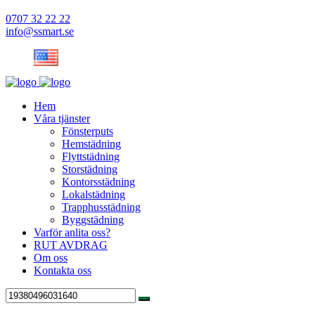
0707 32 22 22
info@ssmart.se
Hem
Våra tjänster
Fönsterputs
Hemstädning
Flyttstädning
Storstädning
Kontorsstädning
Lokalstädning
Trapphusstädning
Byggstädning
Varför anlita oss?
RUT AVDRAG
Om oss
Kontakta oss