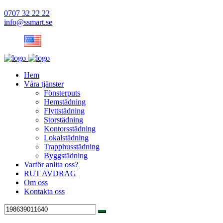
0707 32 22 22
info@ssmart.se
Hem
Våra tjänster
Fönsterputs
Hemstädning
Flyttstädning
Storstädning
Kontorsstädning
Lokalstädning
Trapphusstädning
Byggstädning
Varför anlita oss?
RUT AVDRAG
Om oss
Kontakta oss