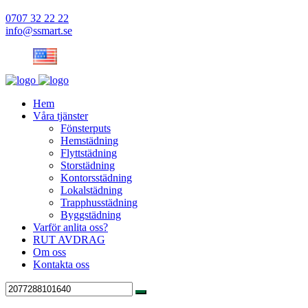
0707 32 22 22
info@ssmart.se
Hem
Våra tjänster
Fönsterputs
Hemstädning
Flyttstädning
Storstädning
Kontorsstädning
Lokalstädning
Trapphusstädning
Byggstädning
Varför anlita oss?
RUT AVDRAG
Om oss
Kontakta oss