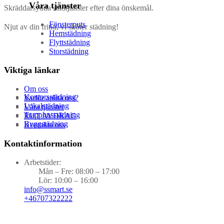
Våra tjänster
Skräddarsydda städtjänster efter dina önskemål.
Fönsterputs
Njut av din fritid, vi sköter städning!
Hemstädning
Flyttstädning
Storstädning
Viktiga länkar
Om oss
Kontorsstädning
Varför anlita oss?
Lokalstädning
Våra tjänster
Trapphusstädning
RUT AVDRAG
Byggstädning
Kontakta oss
Kontaktinformation
Arbetstider:
Mån – Fre: 08:00 – 17:00
Lör: 10:00 – 16:00
info@ssmart.se
+46707322222