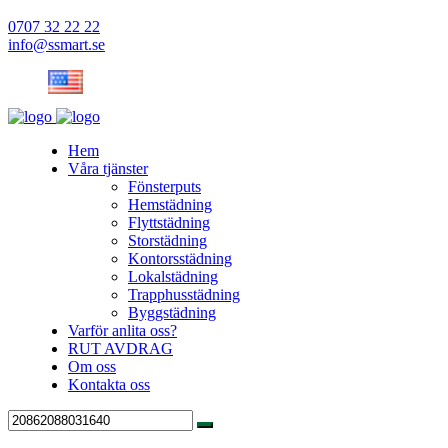
0707 32 22 22
info@ssmart.se
Hem
Våra tjänster
Fönsterputs
Hemstädning
Flyttstädning
Storstädning
Kontorsstädning
Lokalstädning
Trapphusstädning
Byggstädning
Varför anlita oss?
RUT AVDRAG
Om oss
Kontakta oss