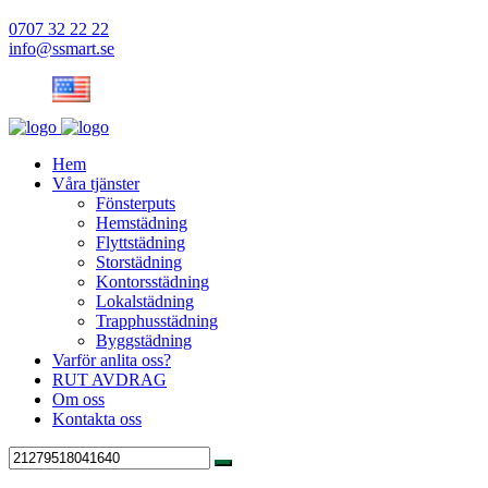
0707 32 22 22
info@ssmart.se
Hem
Våra tjänster
Fönsterputs
Hemstädning
Flyttstädning
Storstädning
Kontorsstädning
Lokalstädning
Trapphusstädning
Byggstädning
Varför anlita oss?
RUT AVDRAG
Om oss
Kontakta oss