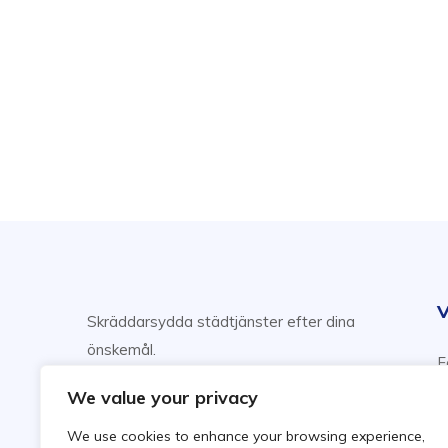
V
Skräddarsydda städtjänster efter dina
önskemål.
F
Njut av din fritid, vi sköter städning!
H
We value your privacy
F
We use cookies to enhance your browsing experience,