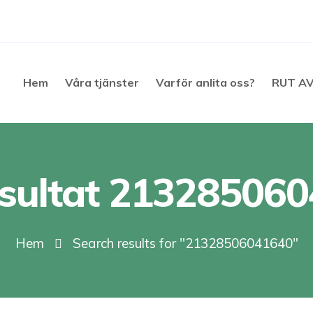
Hem
Våra tjänster
Varför anlita oss?
RUT A
sultat 21328506
Hem
Search results for "21328506041640"