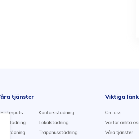
åra tjänster
Viktiga län
önsterputs
Kontorsstädning
Om oss
emstädning
Lokalstädning
Varför anlita o
lyttstädning
Trapphusstädning
Våra tjänster