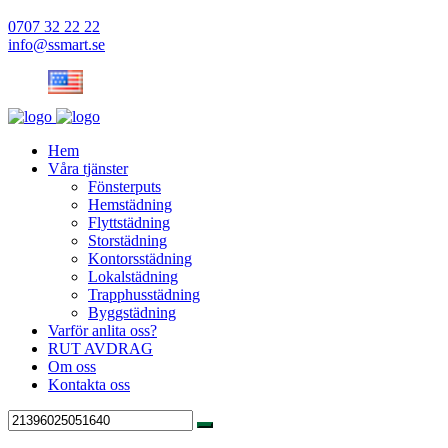
0707 32 22 22
info@ssmart.se
Hem
Våra tjänster
Fönsterputs
Hemstädning
Flyttstädning
Storstädning
Kontorsstädning
Lokalstädning
Trapphusstädning
Byggstädning
Varför anlita oss?
RUT AVDRAG
Om oss
Kontakta oss