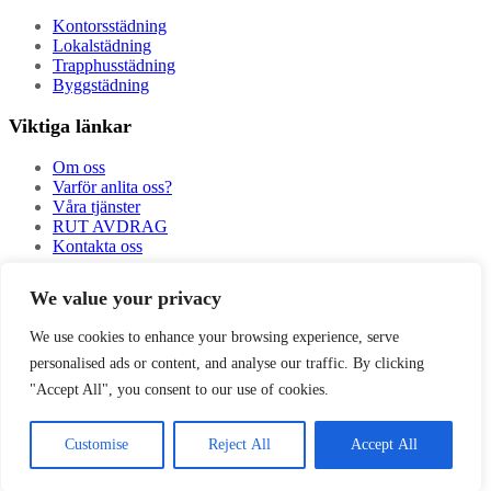
Kontorsstädning
Lokalstädning
Trapphusstädning
Byggstädning
Viktiga länkar
Om oss
Varför anlita oss?
Våra tjänster
RUT AVDRAG
Kontakta oss
Kontaktinformation
We value your privacy
Arbetstider:
We use cookies to enhance your browsing experience, serve
Mån – Fre: 08:00 – 17:00
personalised ads or content, and analyse our traffic. By clicking
Lör: 10:00 – 16:00
info@ssmart.se
"Accept All", you consent to our use of cookies.
+46707322222
Copyright ©2024 Göteborgs Smart Städ AB. All Rights Reserved.
Customise
Reject All
Accept All
Developed By
Growsera