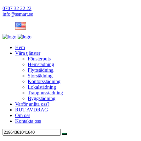
0707 32 22 22
info@ssmart.se
Hem
Våra tjänster
Fönsterputs
Hemstädning
Flyttstädning
Storstädning
Kontorsstädning
Lokalstädning
Trapphusstädning
Byggstädning
Varför anlita oss?
RUT AVDRAG
Om oss
Kontakta oss