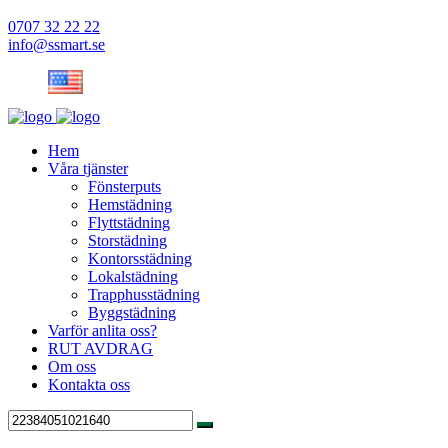
0707 32 22 22
info@ssmart.se
Hem
Våra tjänster
Fönsterputs
Hemstädning
Flyttstädning
Storstädning
Kontorsstädning
Lokalstädning
Trapphusstädning
Byggstädning
Varför anlita oss?
RUT AVDRAG
Om oss
Kontakta oss