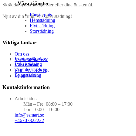
Våra tjänster
Skräddarsydda städtjänster efter dina önskemål.
Fönsterputs
Njut av din fritid, vi sköter städning!
Hemstädning
Flyttstädning
Storstädning
Viktiga länkar
Om oss
Kontorsstädning
Varför anlita oss?
Lokalstädning
Våra tjänster
Trapphusstädning
RUT AVDRAG
Byggstädning
Kontakta oss
Kontaktinformation
Arbetstider:
Mån – Fre: 08:00 – 17:00
Lör: 10:00 – 16:00
info@ssmart.se
+46707322222