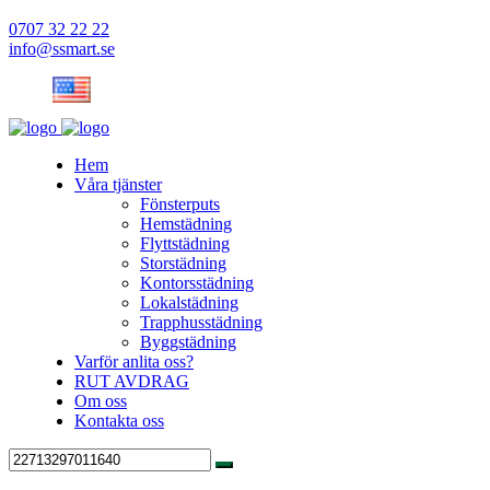
0707 32 22 22
info@ssmart.se
Hem
Våra tjänster
Fönsterputs
Hemstädning
Flyttstädning
Storstädning
Kontorsstädning
Lokalstädning
Trapphusstädning
Byggstädning
Varför anlita oss?
RUT AVDRAG
Om oss
Kontakta oss