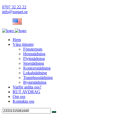
0707 32 22 22
info@ssmart.se
Hem
Våra tjänster
Fönsterputs
Hemstädning
Flyttstädning
Storstädning
Kontorsstädning
Lokalstädning
Trapphusstädning
Byggstädning
Varför anlita oss?
RUT AVDRAG
Om oss
Kontakta oss