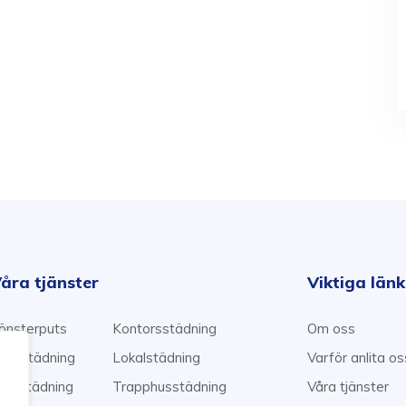
åra tjänster
Viktiga län
önsterputs
Kontorsstädning
Om oss
emstädning
Lokalstädning
Varför anlita o
lyttstädning
Trapphusstädning
Våra tjänster