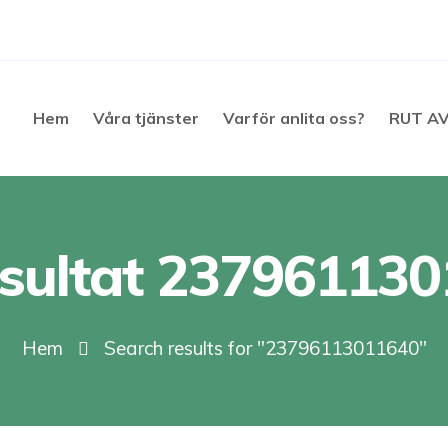
Hem
Våra tjänster
Varför anlita oss?
RUT A
sultat 23796113
Hem
Search results for "23796113011640"