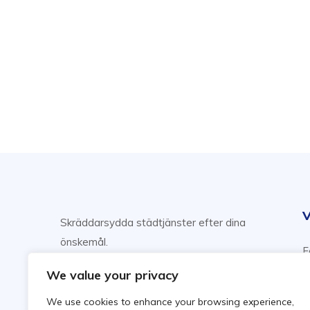
V
Skräddarsydda städtjänster efter dina
önskemål.
F
Njut av din fritid, vi sköter städning!
H
We value your privacy
F
We use cookies to enhance your browsing experience,