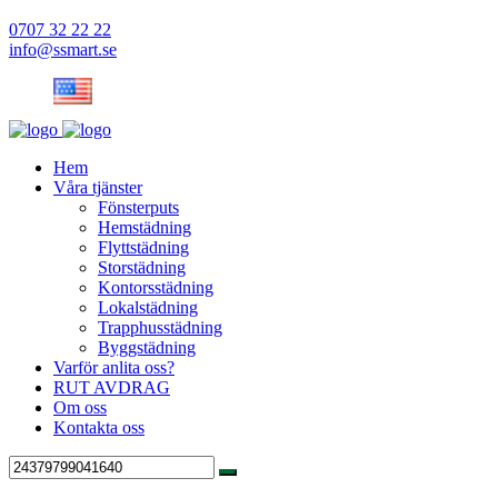
0707 32 22 22
info@ssmart.se
Hem
Våra tjänster
Fönsterputs
Hemstädning
Flyttstädning
Storstädning
Kontorsstädning
Lokalstädning
Trapphusstädning
Byggstädning
Varför anlita oss?
RUT AVDRAG
Om oss
Kontakta oss