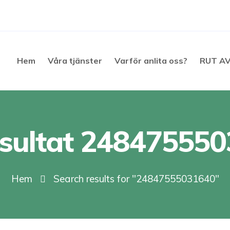
Hem
Våra tjänster
Varför anlita oss?
RUT A
sultat 24847555
Hem
Search results for "24847555031640"