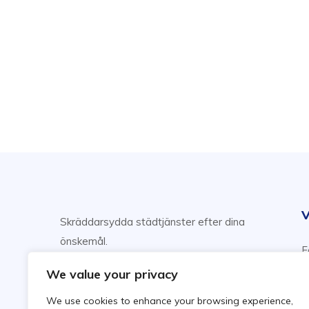
V
Skräddarsydda städtjänster efter dina
önskemål.
F
Njut av din fritid, vi sköter städning!
H
We value your privacy
F
We use cookies to enhance your browsing experience,