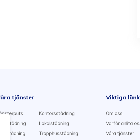
åra tjänster
Viktiga län
önsterputs
Kontorsstädning
Om oss
emstädning
Lokalstädning
Varför anlita o
lyttstädning
Trapphusstädning
Våra tjänster