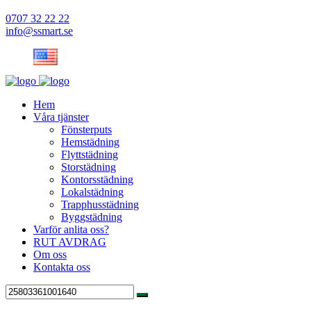
0707 32 22 22
info@ssmart.se
Hem
Våra tjänster
Fönsterputs
Hemstädning
Flyttstädning
Storstädning
Kontorsstädning
Lokalstädning
Trapphusstädning
Byggstädning
Varför anlita oss?
RUT AVDRAG
Om oss
Kontakta oss