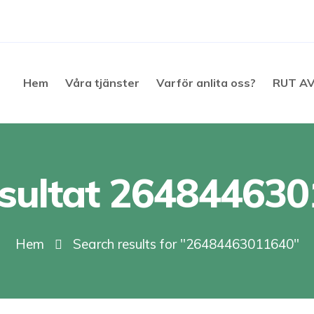
Hem
Våra tjänster
Varför anlita oss?
RUT A
sultat 26484463
Hem
Search results for "26484463011640"