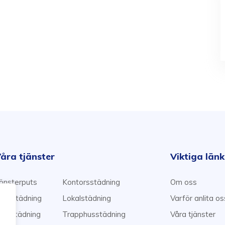
åra tjänster
Viktiga län
önsterputs
Kontorsstädning
Om oss
emstädning
Lokalstädning
Varför anlita o
lyttstädning
Trapphusstädning
Våra tjänster