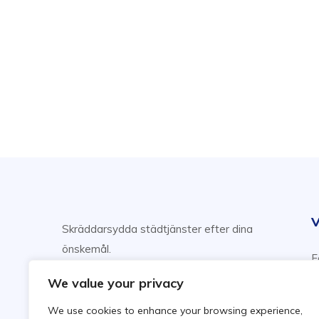
V
Skräddarsydda städtjänster efter dina
önskemål.
F
Njut av din fritid, vi sköter städning!
H
We value your privacy
F
We use cookies to enhance your browsing experience,