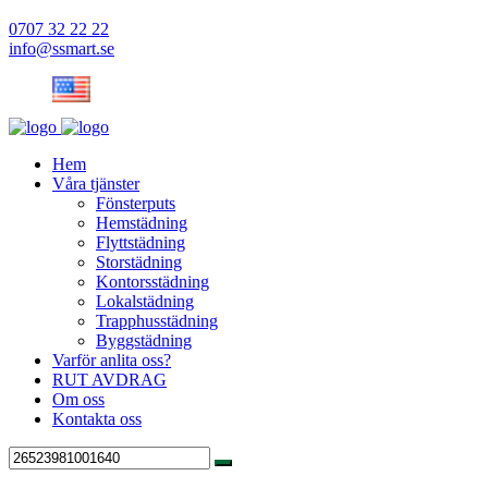
0707 32 22 22
info@ssmart.se
Hem
Våra tjänster
Fönsterputs
Hemstädning
Flyttstädning
Storstädning
Kontorsstädning
Lokalstädning
Trapphusstädning
Byggstädning
Varför anlita oss?
RUT AVDRAG
Om oss
Kontakta oss