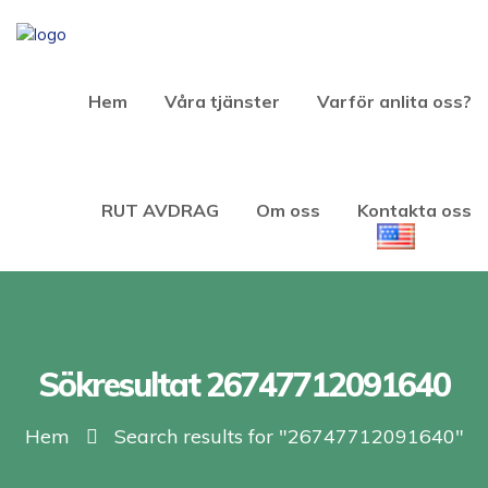
Hem
Våra tjänster
Varför anlita oss?
RUT AVDRAG
Om oss
Kontakta oss
Sökresultat 26747712091640
Hem
Search results for "26747712091640"