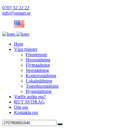
0707 32 22 22
info@ssmart.se
Hem
Våra tjänster
Fönsterputs
Hemstädning
Flyttstädning
Storstädning
Kontorsstädning
Lokalstädning
Trapphusstädning
Byggstädning
Varför anlita oss?
RUT AVDRAG
Om oss
Kontakta oss