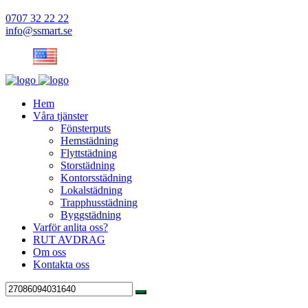
0707 32 22 22
info@ssmart.se
Hem
Våra tjänster
Fönsterputs
Hemstädning
Flyttstädning
Storstädning
Kontorsstädning
Lokalstädning
Trapphusstädning
Byggstädning
Varför anlita oss?
RUT AVDRAG
Om oss
Kontakta oss