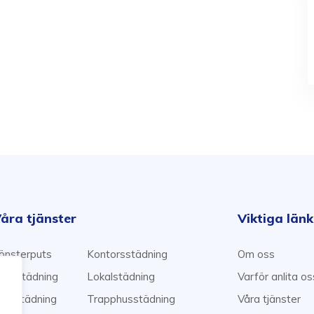
åra tjänster
Viktiga län
önsterputs
Kontorsstädning
Om oss
emstädning
Lokalstädning
Varför anlita o
lyttstädning
Trapphusstädning
Våra tjänster