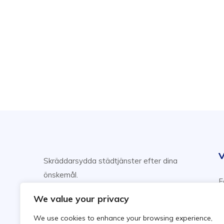
V
Skräddarsydda städtjänster efter dina
önskemål.
F
Njut av din fritid, vi sköter städning!
H
We value your privacy
F
We use cookies to enhance your browsing experience,