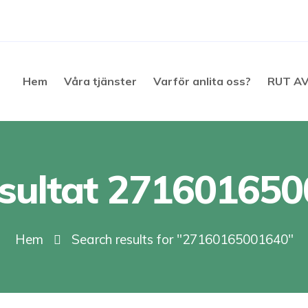
Hem
Våra tjänster
Varför anlita oss?
RUT A
sultat 27160165
Hem
Search results for "27160165001640"