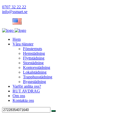
0707 32 22 22
info@ssmart.se
Hem
Våra tjänster
Fönsterputs
Hemstädning
Flyttstädning
Storstädning
Kontorsstädning
Lokalstädning
Trapphusstädning
Byggstädning
Varför anlita oss?
RUT AVDRAG
Om oss
Kontakta oss