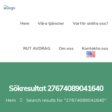
Hem
Våra tjänster
Varför anlita oss?
RUT AVDRAG
Om oss
Kontakta oss
Sökresultat 27674089041640
Hem
Search results for "27674089041640"