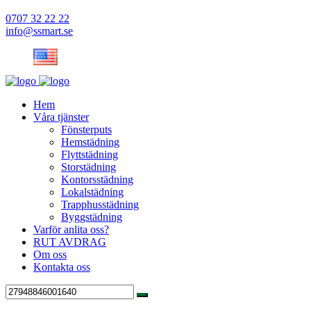
0707 32 22 22
info@ssmart.se
Hem
Våra tjänster
Fönsterputs
Hemstädning
Flyttstädning
Storstädning
Kontorsstädning
Lokalstädning
Trapphusstädning
Byggstädning
Varför anlita oss?
RUT AVDRAG
Om oss
Kontakta oss