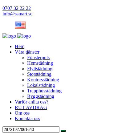
0707 32 22 22
info@ssmart.se
Hem
Våra tjänster
Fönsterputs
Hemstädning
Flyttstädning
Storstädning
Kontorsstädning
Lokalstädning
Trapphusstädning
Byggstädning
Varför anlita oss?
RUT AVDRAG
Om oss
Kontakta oss