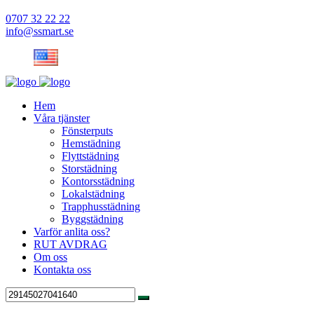
0707 32 22 22
info@ssmart.se
Hem
Våra tjänster
Fönsterputs
Hemstädning
Flyttstädning
Storstädning
Kontorsstädning
Lokalstädning
Trapphusstädning
Byggstädning
Varför anlita oss?
RUT AVDRAG
Om oss
Kontakta oss