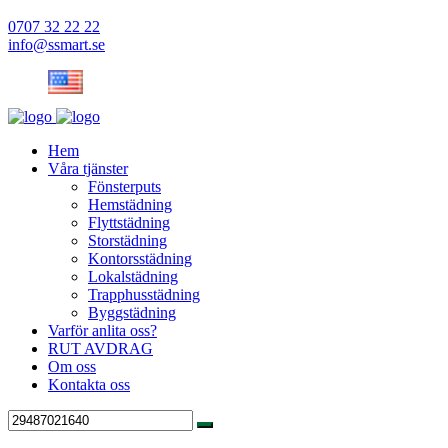
0707 32 22 22
info@ssmart.se
Hem
Våra tjänster
Fönsterputs
Hemstädning
Flyttstädning
Storstädning
Kontorsstädning
Lokalstädning
Trapphusstädning
Byggstädning
Varför anlita oss?
RUT AVDRAG
Om oss
Kontakta oss